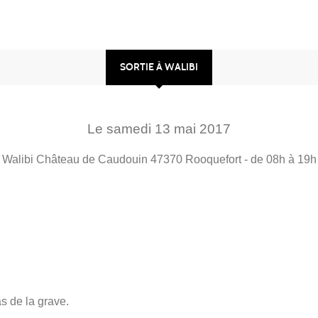
SORTIE À WALIBI
Le
samedi
13
mai
2017
Walibi Château de Caudouin
47370
Rooquefort
- de 08h à 19h
s de la grave.